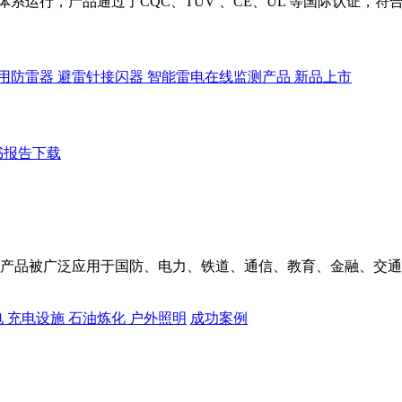
管理体系运行，产品通过了CQC、TUV 、CE、UL 等国际认证，
专用防雷器
避雷针接闪器
智能雷电在线监测产品
新品上市
书报告下载
产品被广泛应用于国防、电力、铁道、通信、教育、金融、交通
电
充电设施
石油炼化
户外照明
成功案例